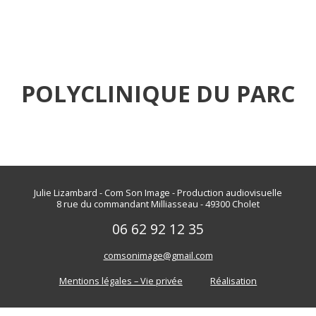
POLYCLINIQUE DU PARC
Julie Lizambard - Com Son Image - Production audiovisuelle
8 rue du commandant Milliasseau - 49300 Cholet
06 62 92 12 35
comsonimage@gmail.com
Mentions légales – Vie privée
Réalisation